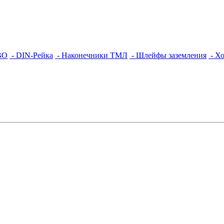
ВО
- DIN-Рейка
- Наконечники ТМЛ
- Шлейфы заземления
- Х