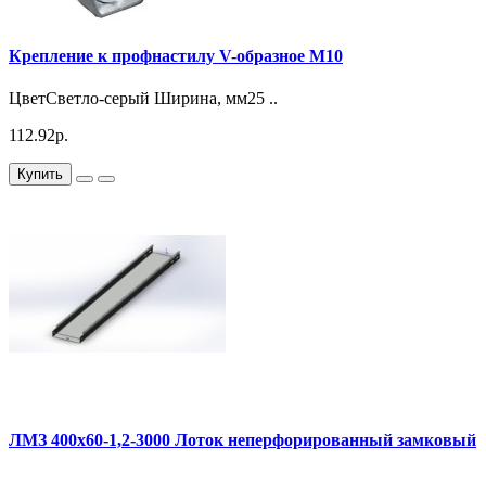
Крепление к профнастилу V-образное М10
ЦветСветло-серый Ширина, мм25 ..
112.92р.
Купить
ЛМЗ 400х60-1,2-3000 Лоток неперфорированный замковый
..