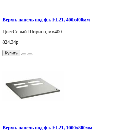
Верхн. панель под фл. FL21, 400x400мм
ЦветСерый Ширина, мм400 ..
824.34р.
Купить
Верхн. панель под фл. FL21, 1000x800мм