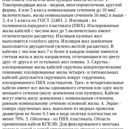
Токопроводящая жила - медная, многопроволочная, круглой
формы, 4 или 5 класса номинальным сечением до 10 мм2
включительно, жилы номинальным сечением 16 мм2 и выше -
3, 4 и 5 класса по ГОСТ 22483. 2. Изоляция - из
поливинилхлоридного пластиката (ПВХ). Изолированные
жилы кабелей с числом жил до 5 включительно имеют
отличительную расцветку. Изоляция нулевых жил
выполняется голубого цвета. Изоляция жил заземления
выполняется двухцветной (зелено-желтой расцветки). В
кабелях с числом жил 7 и более в каждом повиве имеются
счетная жила и жила направления, отличающиеся по цвету
друг от друга и от остальных жил повива. 3. Скрутка -
изолированные жилы кабелей скручены концентрическими
повивами; изолированные жилы четырех- и пятижильных
кабелей допускается скручивать вокруг сердечника,
изолированного ПВХ пластикатом. Трех- и четырехжильные
кабели имеют все жилы одинакового сечения или одну жилу
меньшего сечения (жилу заземления или нулевую). Кабели
могут иметь жилу заземления с номинальным сечением,
равным номинальному сечению основной жилы. 4. Экран -
поверх скрученных жил, выполнен из медных проволок
диаметром не более 0.3 мм в виде оплетки плотностью не
менее 70%. 5. Оболочка - из ПВХ пластиката. Область
применения кабеля КГВЭВ: Для фиксированного монтажа