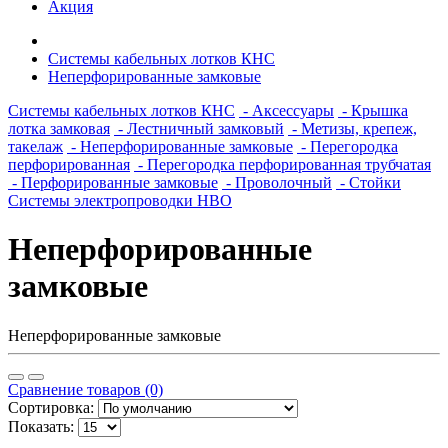
Акция
Системы кабельных лотков КНС
Неперфорированные замковые
Системы кабельных лотков КНС
- Аксессуары
- Крышка
лотка замковая
- Лестничный замковый
- Метизы, крепеж,
такелаж
- Неперфорированные замковые
- Перегородка
перфорированная
- Перегородка перфорированная трубчатая
- Перфорированные замковые
- Проволочный
- Стойки
Системы электропроводки НВО
Неперфорированные
замковые
Неперфорированные замковые
Сравнение товаров (0)
Сортировка:
Показать: