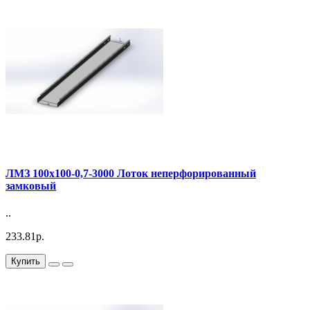
ЛМЗ 100х100-0,7-3000 Лоток неперфорированный
замковый
..
233.81р.
Купить