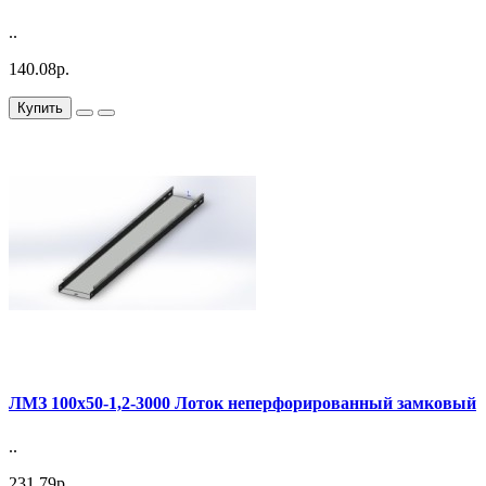
..
140.08р.
Купить
ЛМЗ 100х50-1,2-3000 Лоток неперфорированный замковый
..
231.79р.