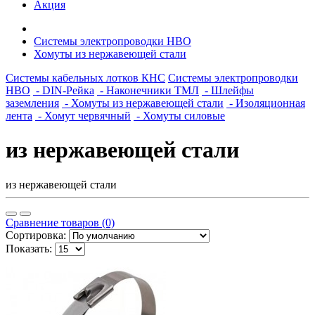
Акция
Системы электропроводки НВО
Хомуты из нержавеющей стали
Системы кабельных лотков КНС
Системы электропроводки
НВО
- DIN-Рейка
- Наконечники ТМЛ
- Шлейфы
заземления
- Хомуты из нержавеющей стали
- Изоляционная
лента
- Хомут червячный
- Хомуты силовые
из нержавеющей стали
из нержавеющей стали
Сравнение товаров (0)
Сортировка:
Показать: