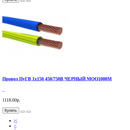
Провод ПуГВ 1х150 450/750В ЧЕРНЫЙ MOQ1000М
..
1118.60р.
Купить
|<
<